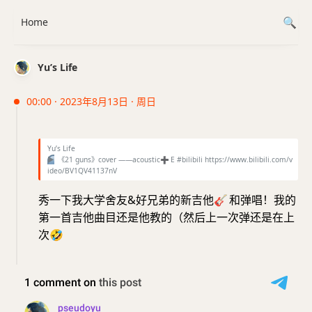
Home
Yu’s Life
00:00 · 2023年8月13日 · 周日
Yu’s Life
▶️
《21 guns》cover ——acoustic
➕
E #bilibili https://www.bilibili.com/v
ideo/BV1QV41137nV
秀一下我大学舍友&好兄弟的新吉他
🎸
和弹唱！我的
第一首吉他曲目还是他教的（然后上一次弹还是在上
次
🤣