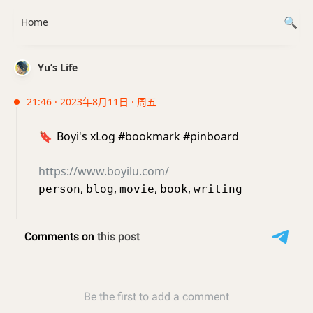
Home
Yu’s Life
21:46 · 2023年8月11日 · 周五
🔖
Boyi's xLog #bookmark #pinboard
https://www.boyilu.com/
,
,
,
,
person
blog
movie
book
writing