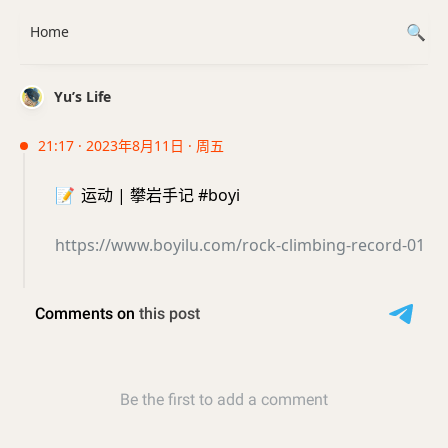
Home
Yu’s Life
21:17 · 2023年8月11日 · 周五
📝
运动 | 攀岩手记 #boyi
https://www.boyilu.com/rock-climbing-record-01