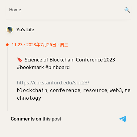
Home
Yu’s Life
11:23 · 2023年7月26日 · 周三
🔖
Science of Blockchain Conference 2023
#bookmark #pinboard
https://cbr.stanford.edu/sbc23/
,
,
,
,
blockchain
conference
resource
web3
te
chnology