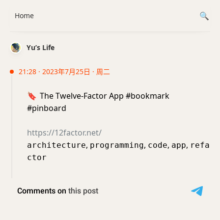
Home
Yu’s Life
21:28 · 2023年7月25日 · 周二
🔖
The Twelve-Factor App #bookmark
#pinboard
https://12factor.net/
,
,
,
,
architecture
programming
code
app
refa
ctor