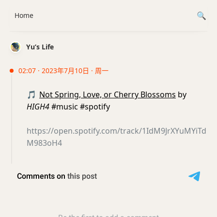
Home
Yu’s Life
02:07 · 2023年7月10日 · 周一
🎵
Not Spring, Love, or Cherry Blossoms
by
HIGH4
#music #spotify
https://open.spotify.com/track/1IdM9JrXYuMYiTd
M983oH4