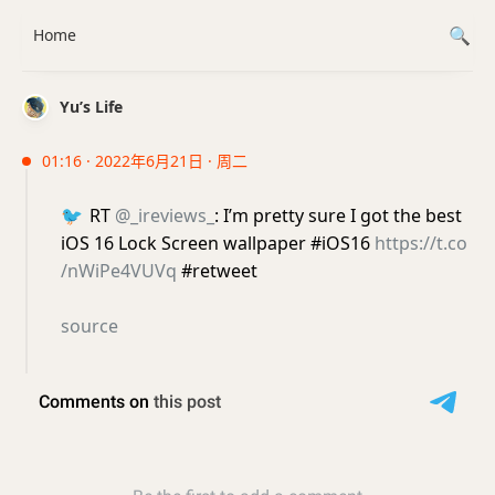
Home
Yu’s Life
01:16 · 2022年6月21日 · 周二
🐦
RT
@_ireviews_
: I’m pretty sure I got the best
iOS 16 Lock Screen wallpaper #iOS16
https://t.co
/nWiPe4VUVq
#retweet
source