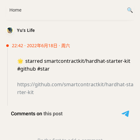
Home
Yu’s Life
22:42 · 2022年6月18日 · 周六
🌟
starred smartcontractkit/hardhat-starter-kit
#github #star
https://github.com/smartcontractkit/hardhat-sta
rter-kit