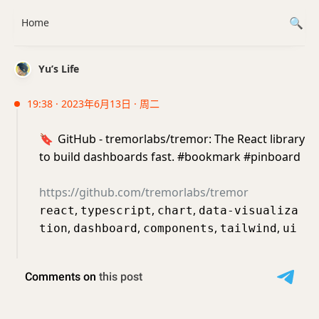
Home
Yu’s Life
19:38 · 2023年6月13日 · 周二
🔖
GitHub - tremorlabs/tremor: The React library
to build dashboards fast. #bookmark #pinboard
https://github.com/tremorlabs/tremor
,
,
,
react
typescript
chart
data-visualiza
,
,
,
,
tion
dashboard
components
tailwind
ui