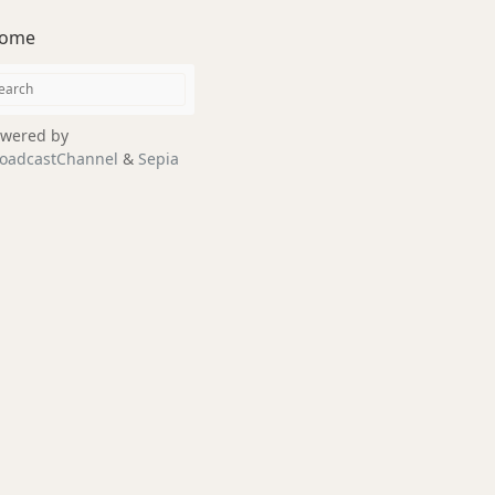
ome
wered by
oadcastChannel
&
Sepia