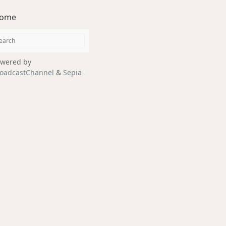
ome
wered by
oadcastChannel
&
Sepia