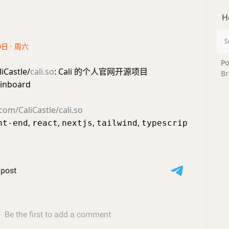
H
0日 · 周六
Po
iCastle/
cali.so
: Cali 的个人官网开源项目
Br
inboard
com/CaliCastle/cali.so
,
,
,
,
nt-end
react
nextjs
tailwind
typescrip