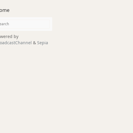
ome
wered by
oadcastChannel
&
Sepia