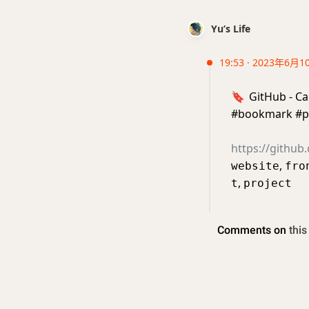
Yu’s Life
19:53 · 2023年6月1
🔖
GitHub - Cal
#bookmark #p
https://github.
,
website
fro
,
t
project