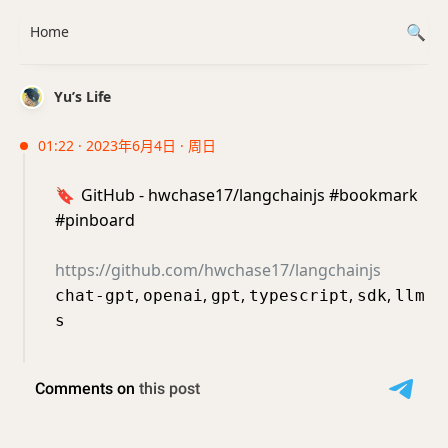
Home
Yu’s Life
01:22 · 2023年6月4日 · 周日
🔖
GitHub - hwchase17/langchainjs #bookmark
#pinboard
https://github.com/hwchase17/langchainjs
,
,
,
,
,
chat-gpt
openai
gpt
typescript
sdk
llm
s