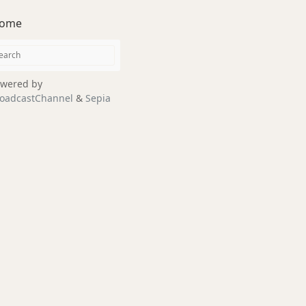
ome
wered by
oadcastChannel
&
Sepia