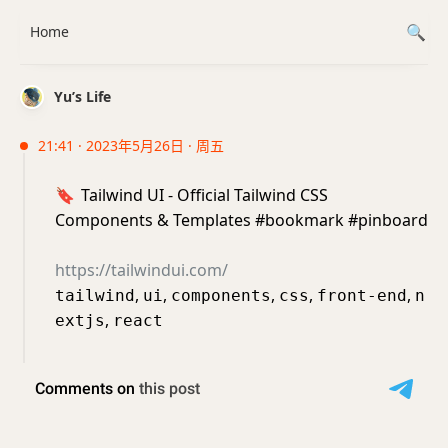
Home
Yu’s Life
21:41 · 2023年5月26日 · 周五
🔖
Tailwind UI - Official Tailwind CSS
Components & Templates #bookmark #pinboard
https://tailwindui.com/
,
,
,
,
,
tailwind
ui
components
css
front-end
n
,
extjs
react