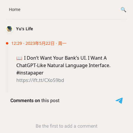
Home
Yu’s Life
12:29 · 2023年5月22日 · 周一
📖
I Don’t Want Your Bank’s UI. I Want A
ChatGPT-Like Natural Language Interface.
#instapaper
https://ift.tt/CXo59bd