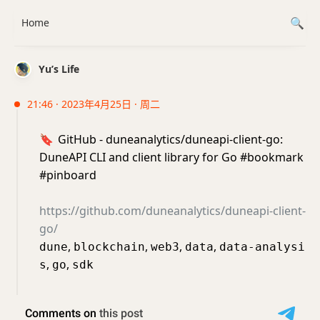
Home
Yu’s Life
21:46 · 2023年4月25日 · 周二
🔖
GitHub - duneanalytics/duneapi-client-go:
DuneAPI CLI and client library for Go #bookmark
#pinboard
https://github.com/duneanalytics/duneapi-client-
go/
,
,
,
,
dune
blockchain
web3
data
data-analysi
,
,
s
go
sdk