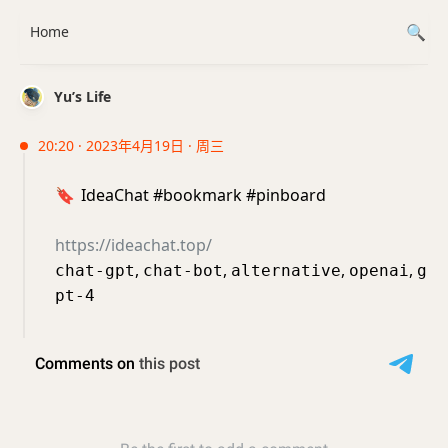
Home
Yu’s Life
20:20 · 2023年4月19日 · 周三
🔖
IdeaChat #bookmark #pinboard
https://ideachat.top/
,
,
,
,
chat-gpt
chat-bot
alternative
openai
g
pt-4