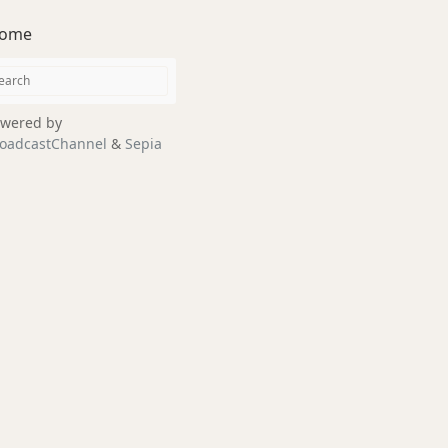
ome
wered by
oadcastChannel
&
Sepia