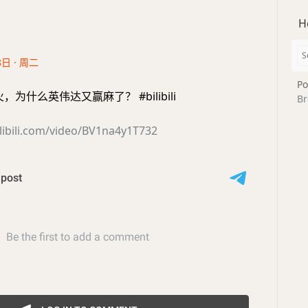
H
8日 · 周二
Po
火，为什么英伟达又赢麻了？ #bilibili
Br
libili.com/video/BV1na4y1T732