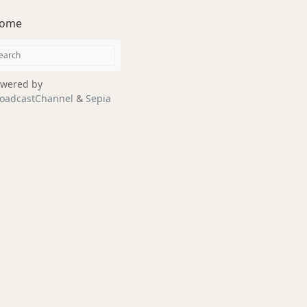
ome
wered by
oadcastChannel
&
Sepia