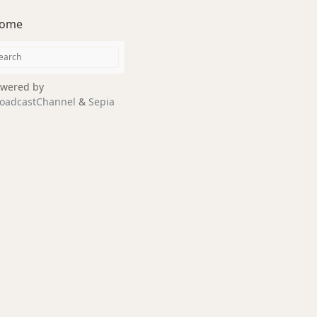
ome
wered by
oadcastChannel
&
Sepia