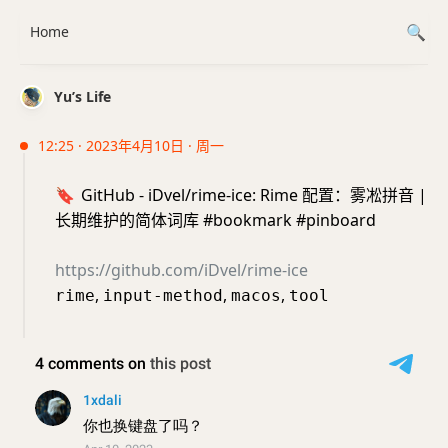
Home
Yu’s Life
12:25 · 2023年4月10日 · 周一
🔖
GitHub - iDvel/rime-ice: Rime 配置：雾凇拼音 |
长期维护的简体词库 #bookmark #pinboard
https://github.com/iDvel/rime-ice
,
,
,
rime
input-method
macos
tool