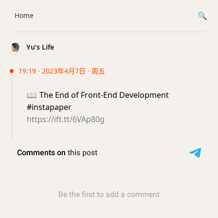
Home
Yu’s Life
19:19 · 2023年4月7日 · 周五
📖
The End of Front-End Development
#instapaper
https://ift.tt/6VAp80g