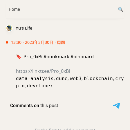
Home
Yu’s Life
13:30 · 2023年3月30日 · 周四
🔖
Pro_0xBi #bookmark #pinboard
https://linktr.ee/Pro_0xBi
,
,
,
,
data-analysis
dune
web3
blockchain
cry
,
pto
developer