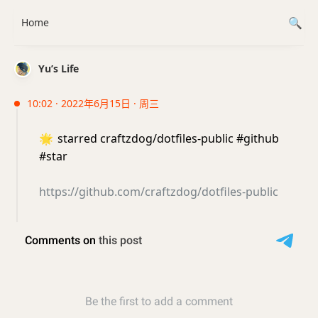
Home
Yu’s Life
10:02 · 2022年6月15日 · 周三
🌟
starred craftzdog/dotfiles-public #github
#star
https://github.com/craftzdog/dotfiles-public