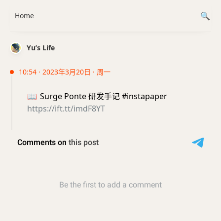
Home
Yu’s Life
10:54 · 2023年3月20日 · 周一
📖
Surge Ponte 研发手记 #instapaper
https://ift.tt/imdF8YT