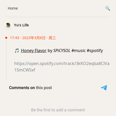
Home
Yu’s Life
17:43 · 2023年3月8日 · 周三
🎵
Honey Flavor
by
SPiCYSOL
#music #spotify
https://open.spotify.com/track/3kKO2eqba8ClVa
15mCW5xf