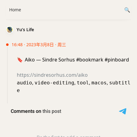
Home
Yu’s Life
16:48 · 2023年3月8日 · 周三
🔖
Aiko — Sindre Sorhus #bookmark #pinboard
https://sindresorhus.com/aiko
,
,
,
,
audio
video-editing
tool
macos
subtitl
e