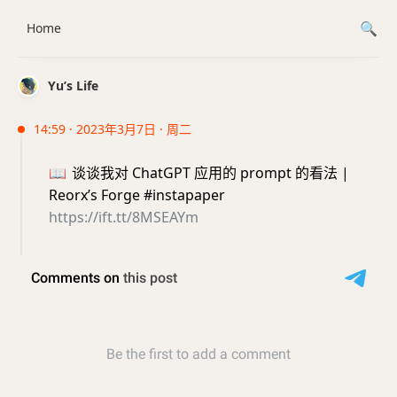
Home
Yu’s Life
14:59 · 2023年3月7日 · 周二
📖
谈谈我对 ChatGPT 应用的 prompt 的看法 |
Reorx’s Forge #instapaper
https://ift.tt/8MSEAYm