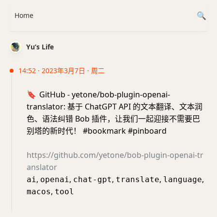
Home
Yu’s Life
14:52 · 2023年3月7日 · 周二
🔖
GitHub - yetone/bob-plugin-openai-
translator: 基于 ChatGPT API 的文本翻译、文本润
色、语法纠错 Bob 插件，让我们一起迎接不需要巴
别塔的新时代！ #bookmark #pinboard
https://github.com/yetone/bob-plugin-openai-tr
anslator
,
,
,
,
,
ai
openai
chat-gpt
translate
language
,
macos
tool