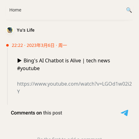
Home
Yu’s Life
22:22 · 2023年3月6日 · 周一
▶️
Bing's AI Chatbot is Alive | tech news
#youtube
https://www.youtube.com/watch?v=LGOd1w02i2
Y