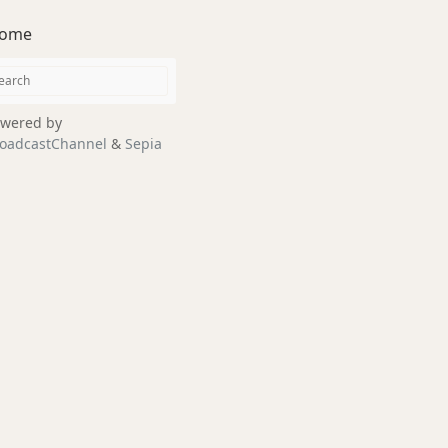
ome
wered by
oadcastChannel
&
Sepia