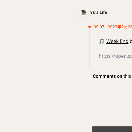
Yu’s Life
09:07 · 2023年2月2
🎵
Week End
https://open.