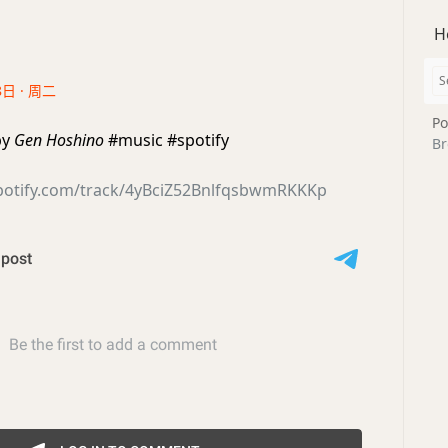
H
8日 · 周二
Po
by
Gen Hoshino
#music #spotify
Br
spotify.com/track/4yBciZ52BnlfqsbwmRKKKp