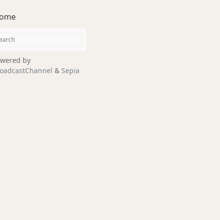
ome
wered by
oadcastChannel
&
Sepia