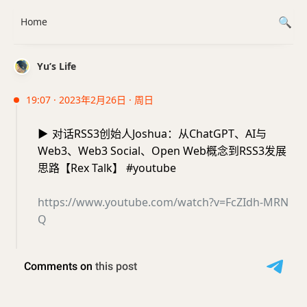
Home
Yu’s Life
19:07 · 2023年2月26日 · 周日
▶️
对话RSS3创始人Joshua：从ChatGPT、AI与
Web3、Web3 Social、Open Web概念到RSS3发展
思路【Rex Talk】 #youtube
https://www.youtube.com/watch?v=FcZIdh-MRN
Q