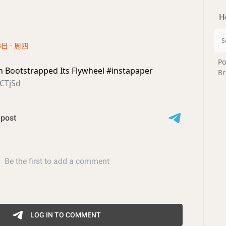
H
3日 · 周四
Po
Bootstrapped Its Flywheel #instapaper
Br
gCTjSd