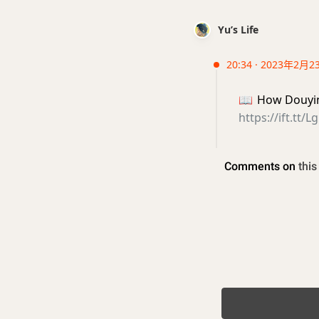
Yu’s Life
20:34 · 2023年2月2
📖
How Douyin 
https://ift.tt/L