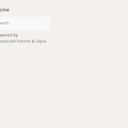
ome
wered by
oadcastChannel
&
Sepia