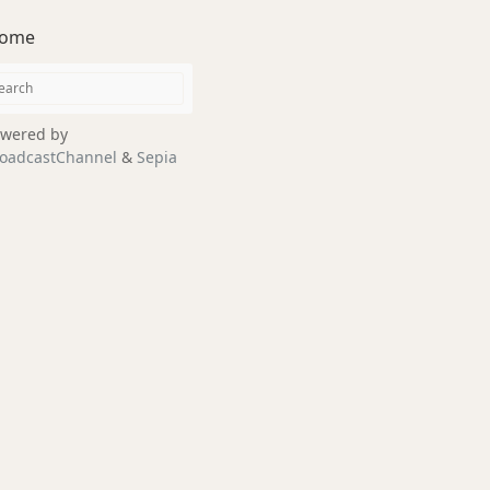
ome
wered by
oadcastChannel
&
Sepia