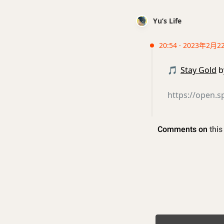
Yu’s Life
20:54 · 2023年2月2
🎵
Stay Gold
b
https://open.