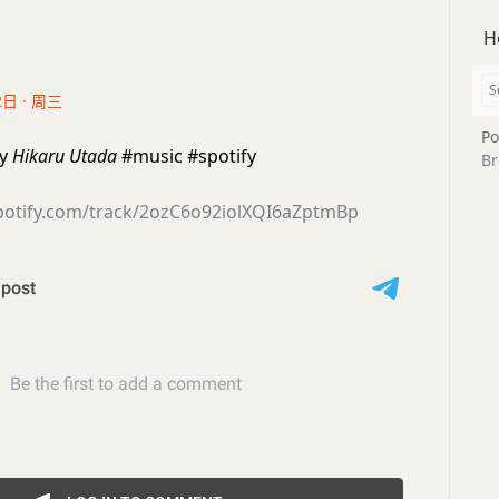
H
2日 · 周三
Po
y
Hikaru Utada
#music #spotify
Br
spotify.com/track/2ozC6o92iolXQI6aZptmBp