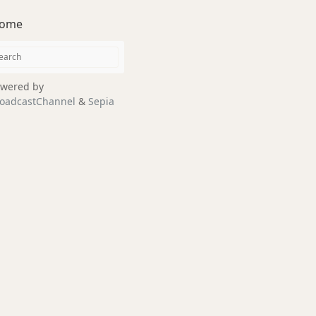
ome
wered by
oadcastChannel
&
Sepia