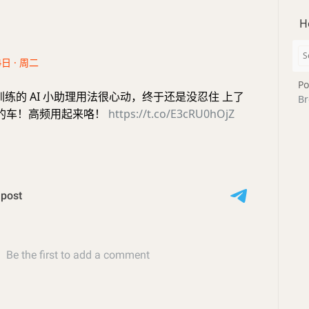
H
4日 · 周二
Po
训练的 AI 小助理用法很心动，终于还是没忍住 上了
Br
lus 的车！高频用起来咯！
https://t.co/E3cRU0hOjZ