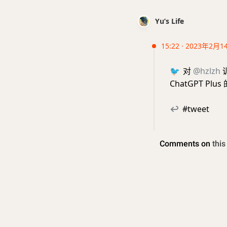
Yu’s Life
15:22 · 2023年2月1
🐦
对
@hzlzh
ChatGPT P
↩
#tweet