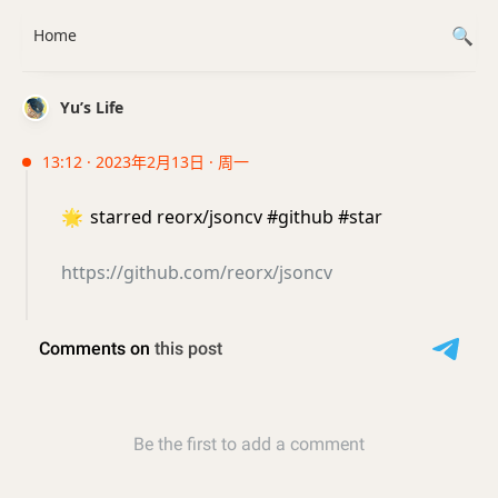
Home
Yu’s Life
13:12 · 2023年2月13日 · 周一
🌟
starred reorx/jsoncv #github #star
https://github.com/reorx/jsoncv