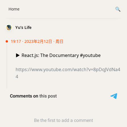
Home
Yu’s Life
19:17 · 2023年2月12日 · 周日
▶️
React.js: The Documentary #youtube
https://www.youtube.com/watch?v=8pDqJVdNa4
4