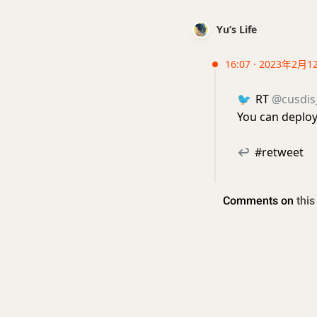
Yu’s Life
16:07 · 2023年2月1
🐦
RT
@cusdis
You can deplo
↩
#retweet