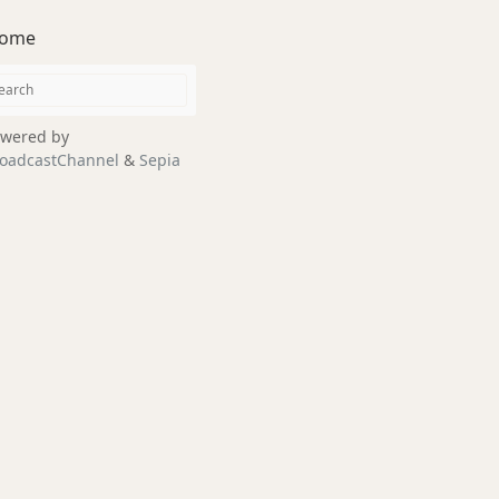
ome
wered by
oadcastChannel
&
Sepia