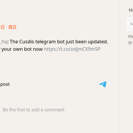
H
2日 · 周日
Po
_hq
: The Cusdis telegram bot just been updated.
Br
y your own bot now
https://t.co/odjmCX9mSP