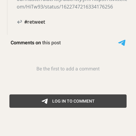
om/HiTw93/status/1622747216334176256
↩
#retweet