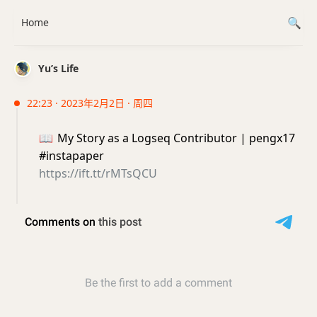
Home
Yu’s Life
22:23 · 2023年2月2日 · 周四
📖
My Story as a Logseq Contributor | pengx17
#instapaper
https://ift.tt/rMTsQCU