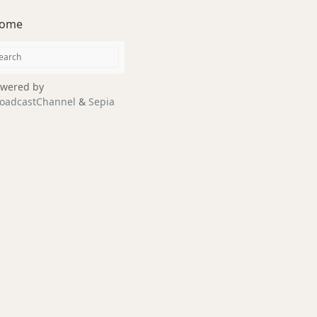
ome
wered by
oadcastChannel
&
Sepia