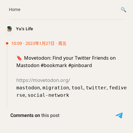
Home
Yu’s Life
10:09 · 2023年1月27日 · 周五
🔖
Movetodon: Find your Twitter Friends on
Mastodon #bookmark #pinboard
https://movetodon.org/
,
,
,
,
mastodon
migration
tool
twitter
fedive
,
rse
social-network