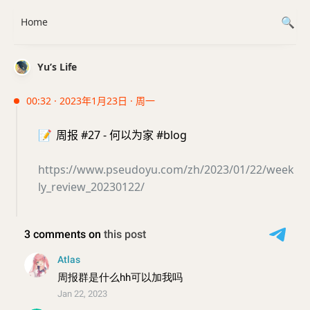
Home
Yu’s Life
00:32 · 2023年1月23日 · 周一
📝
周报 #27 - 何以为家 #blog
https://www.pseudoyu.com/zh/2023/01/22/week
ly_review_20230122/