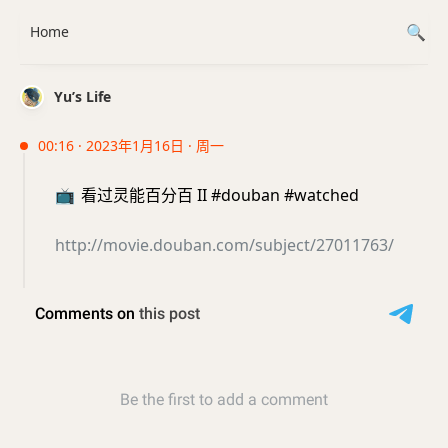
Home
Yu’s Life
00:16 · 2023年1月16日 · 周一
📺
看过灵能百分百 II #douban #watched
http://movie.douban.com/subject/27011763/