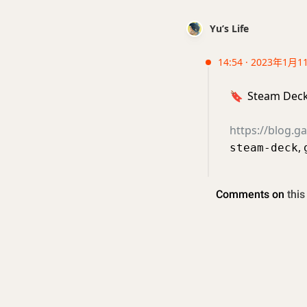
Yu’s Life
14:54 · 2023年1月1
🔖
Steam Dec
https://blog.g
,
steam-deck