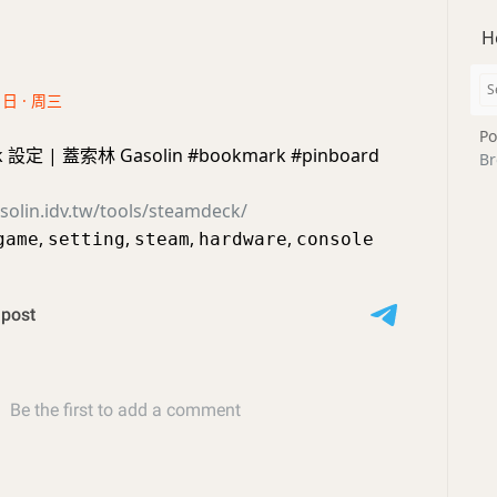
H
1日 · 周三
Po
k 設定 | 蓋索林 Gasolin #bookmark #pinboard
Br
asolin.idv.tw/tools/steamdeck/
,
,
,
,
game
setting
steam
hardware
console