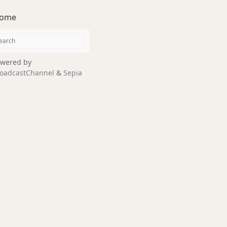
ome
wered by
oadcastChannel
&
Sepia