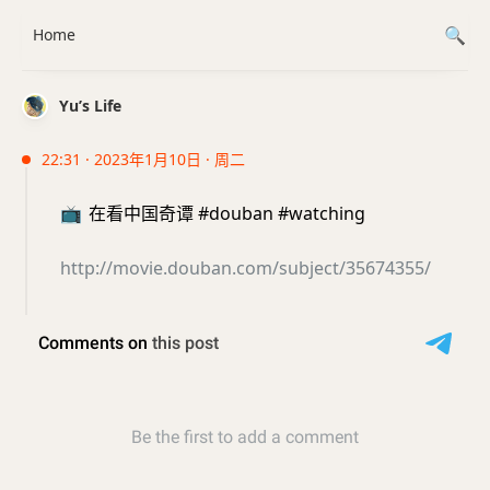
Home
Yu’s Life
22:31 · 2023年1月10日 · 周二
📺
在看中国奇谭 #douban #watching
http://movie.douban.com/subject/35674355/