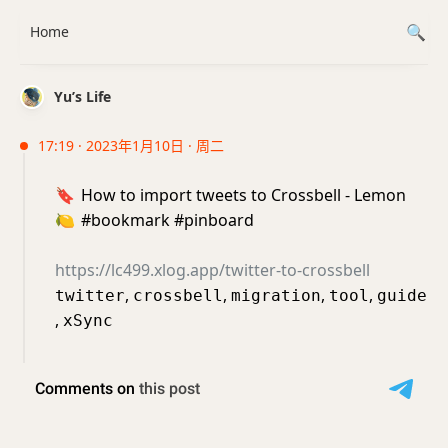
Home
Yu’s Life
17:19 · 2023年1月10日 · 周二
🔖
How to import tweets to Crossbell - Lemon
🍋
#bookmark #pinboard
https://lc499.xlog.app/twitter-to-crossbell
,
,
,
,
twitter
crossbell
migration
tool
guide
,
xSync